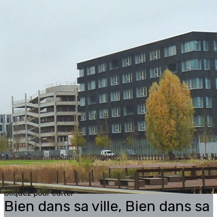
Exporter les lignes sélectionnées
Exporter toutes les colonnes
Exporter uniquement les colonnes affichées
Menu
<
>
Bienvenue
Historique
Le Bureau
?>
Images de la page d'accueil
Cliquez pour éditer
Texte, bouton et/ou inscription à la newsletter
Cliquez pour éditer
Bien dans sa ville, Bien dans sa