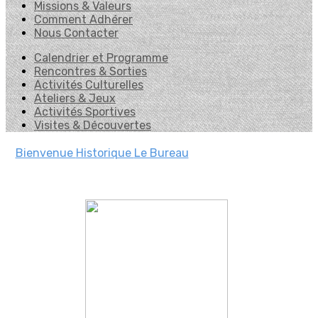
Missions & Valeurs
Comment Adhérer
Nous Contacter
Calendrier et Programme
Rencontres & Sorties
Activités Culturelles
Ateliers & Jeux
Activités Sportives
Visites & Découvertes
Bienvenue
Historique
Le Bureau